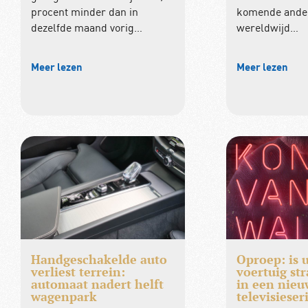
procent minder dan in
komende ander
dezelfde maand vorig…
wereldwijd…
Meer lezen
Meer lezen
Handgeschakelde auto
Oproep: is 
verliest terrein:
voertuig str
automaat nadert helft
in een nieu
wagenpark
televisieser