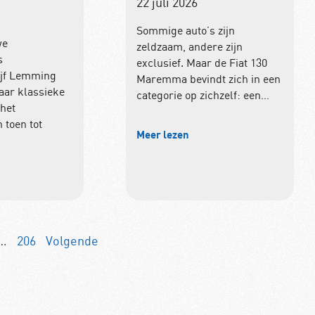
22 juli 2026
Sommige auto’s zijn
we
zeldzaam, andere zijn
s
exclusief. Maar de Fiat 130
ijf Lemming
Maremma bevindt zich in een
aar klassieke
categorie op zichzelf: een…
het
 toen tot
Meer lezen
…
206
Volgende