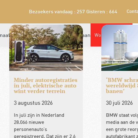
Conta
Bezoekers vandaag : 257
Gisteren : 664
maatschap
Winkel
Leden bieden aan
Word nu lid!
Minder autoregistraties
‘BMW schra
in juli, elektrische auto
wereldwijd 
wint verder terrein
banen’
3 augustus 2026
30 juli 2026
In juli zijn in Nederland
BMW staat vol
28.066 nieuwe
media aan de 
personenauto’s
een grote reor
geregistreerd. Dat zijn er 2,6
autofabrikant 