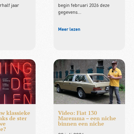
half jaar
begin februari 2026 deze
gegevens…
Meer lezen
uw klassieke
Video: Fiat 130
aks de ster
Maremma – een niche
we
binnen een niche
ie?