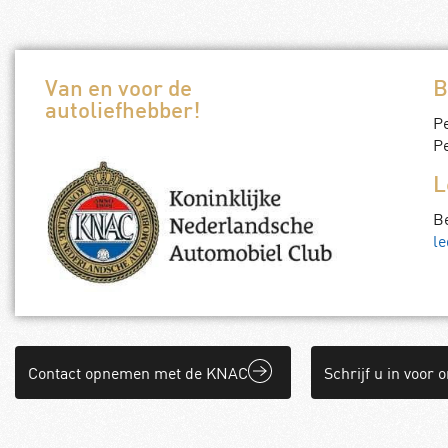
Van en voor de
B
autoliefhebber!
P
Pe
L
B
le
Contact opnemen met de KNAC
Schrijf u in voor 