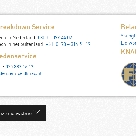
reakdown Service
Bela
Youngt
ech in Nederland:
0800 – 099 44 02
Lid wo
ch in het buitenland:
+31 (0) 70 – 314 51 19
KNAC
edenservice
el:
070 383 16 12
denservice@knac.nl
onze nieuwsbrief