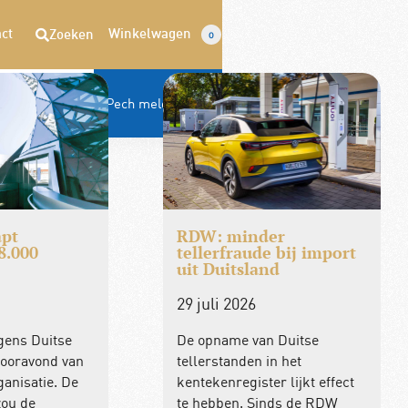
ct
Winkelwagen
Zoeken
0
Opzeggen
Pech melden
pt
RDW: minder
8.000
tellerfraude bij import
uit Duitsland
29 juli 2026
gens Duitse
De opname van Duitse
vooravond van
tellerstanden in het
ganisatie. De
kentekenregister lijkt effect
zou de
te hebben. Sinds de RDW