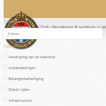
Zoeken...
De Club
Verzekering & pechhulp
Lid
Categorieën
Aandrijving van de toekomst
Autobelastingen
Belangenbehartiging
Diesel rijden
Infrastructuur