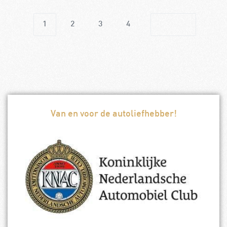
1
2
3
4
Van en voor de autoliefhebber!