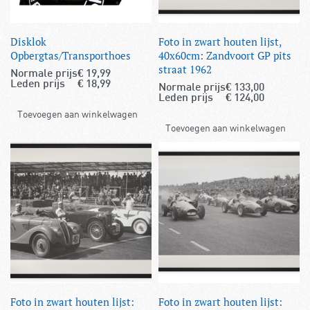
Disklok
Foto in zwart houten lijst,
Opbergtas/Transporthoes
40x60cm: Zandvoort GP pits
straat 1962
Normale prijs
€
19,99
Leden prijs
€
18,99
Normale prijs
€
133,00
Leden prijs
€
124,00
Toevoegen aan winkelwagen
Toevoegen aan winkelwagen
Foto in zwart houten lijst:
Foto in zwart houten lijst: