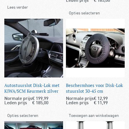
Leden prijs
€
185,00
Lees verder
Opties selecteren
Autostuurslot Disk-Lok met
Beschermhoes voor Disk-Lok
KIWA/SCM Keurmerk zilver
stuurslot 30-45 cm
Normale prijs
€
199,99
Normale prijs
€
12,99
Leden prijs
€
185,00
Leden prijs
€
11,99
Opties selecteren
Toevoegen aan winkelwagen