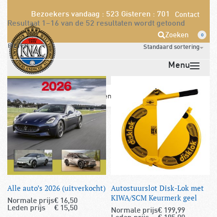
Bezoekers vandaag : 523
Gisteren : 701
Contact
Resultaat 1–16 van de 52 resultaten wordt getoond
Zoeken
0
FILTER
Standaard sortering
Opzeggen
Pech melden
Word nu lid!
Alle auto’s 2026 (uitverkocht)
Autostuurslot Disk-Lok met
KIWA/SCM Keurmerk geel
Normale prijs
€
16,50
Leden prijs
€
15,50
Normale prijs
€
199,99