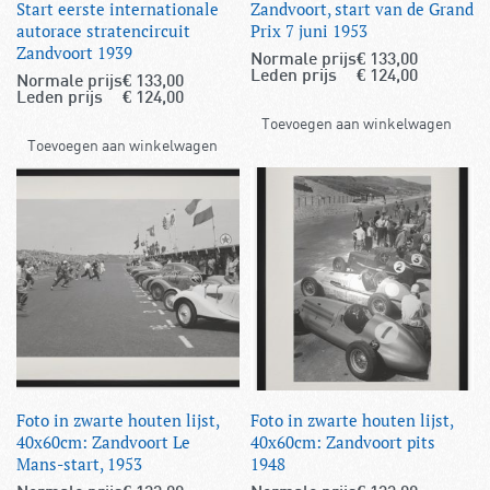
Start eerste internationale
Zandvoort, start van de Grand
autorace stratencircuit
Prix 7 juni 1953
Zandvoort 1939
Normale prijs
€
133,00
Leden prijs
€
124,00
Normale prijs
€
133,00
Leden prijs
€
124,00
Toevoegen aan winkelwagen
Toevoegen aan winkelwagen
Foto in zwarte houten lijst,
Foto in zwarte houten lijst,
40x60cm: Zandvoort Le
40x60cm: Zandvoort pits
Mans-start, 1953
1948