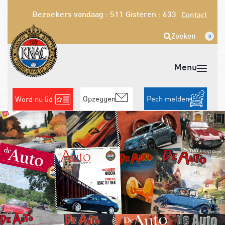
Bezoekers vandaag : 511
Gisteren : 633
Contact
Zoeken
0
Opzeggen
Pech melden
Word nu lid!