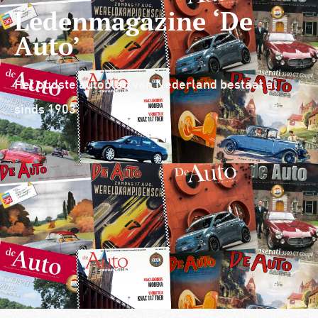
Ledenmagazine ‘De
Auto’
Het oudste autoblad van Nederland bestaat al
sinds 1903