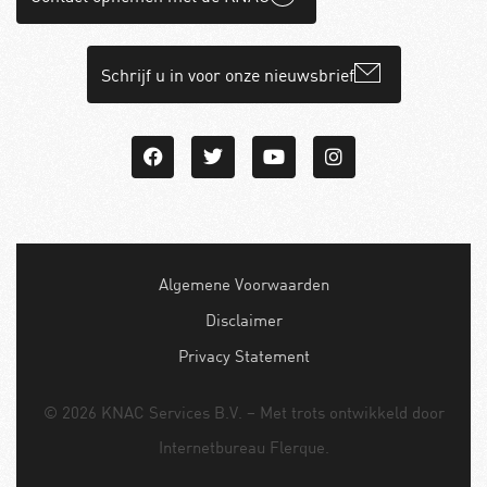
Schrijf u in voor onze nieuwsbrief
Algemene Voorwaarden
Disclaimer
Privacy Statement
© 2026 KNAC Services B.V. – Met trots ontwikkeld door
Internetbureau
Flerque
.