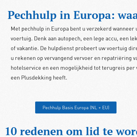
Pechhulp in Europa: waa
Met pechhulp in Europa bent u verzekerd wanneer u
voertuig. Denk aan autopech, een lege accu, een lek
of vakantie. De hulpdienst probeert uw voertuig dire
u rekenen op vervangend vervoer en repatriëring v
hotelservice en een mogelijkheid tot terugreis per v
een Plusdekking heeft.
Pechhulp Basis Europa (NL + EU)
10 redenen om lid te wo