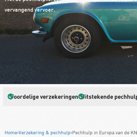
vervangend vervoer.
Voordelige verzekeringen
Uitstekende pechhul
Home
›
Verzekering & pechhulp
›
Pechhulp in Europa van de 