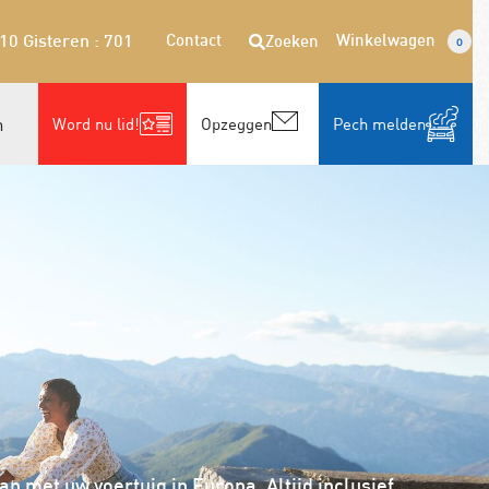
Contact
Winkelwagen
Zoeken
310
Gisteren : 701
0
n
Word nu lid!
Opzeggen
Pech melden
 met uw voertuig in Europa. Altijd inclusief