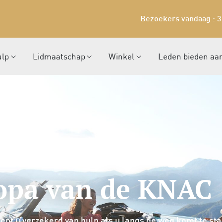
Bezoekers vandaag : 
ulp
Lidmaatschap
Winkel
Leden bieden aa
ropa van de KNAC
t u verzekerd van hulp als u langs de weg komt te staan