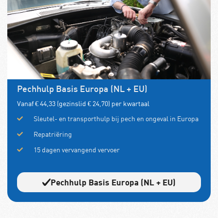
Pechhulp Basis Europa (NL + EU)
Vanaf € 44,33 (gezinslid € 24,70) per kwartaal
Sleutel- en transporthulp bij pech en ongeval in Europa
Repatriëring
15 dagen vervangend vervoer
Pechhulp Basis Europa (NL + EU)