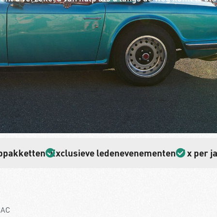
ppakketten
Exclusieve ledenevenementen
7 x per 
KNAC