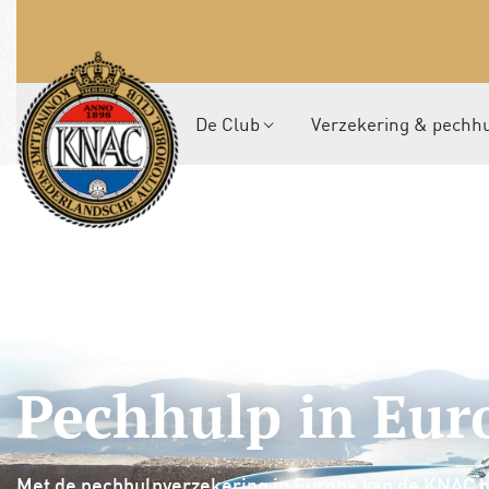
De Club
Verzekering & pechh
Pechhulp in Eu
Met de pechhulpverzekering in Europa van de KNAC ben