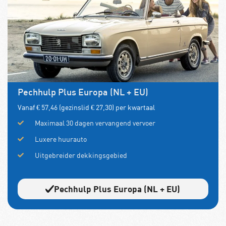
Pechhulp Plus Europa (NL + EU)
Vanaf € 57,46 (gezinslid € 27,30) per kwartaal
Maximaal 30 dagen vervangend vervoer
Luxere huurauto
Uitgebreider dekkingsgebied
Pechhulp Plus Europa (NL + EU)