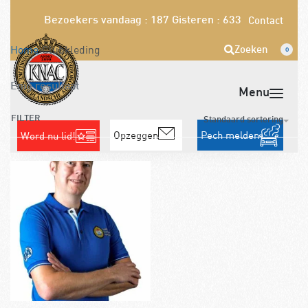
Bezoekers vandaag : 187
Gisteren : 633
Contact
Home
›
Clubkleding
Zoeken
0
Enig resultaat
FILTER
Standaard sortering
Opzeggen
Pech melden
Word nu lid!