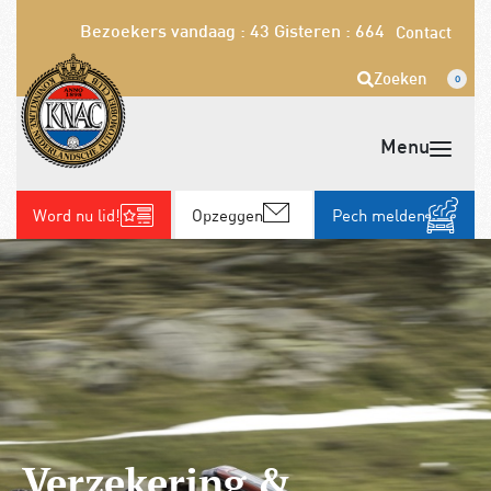
Bezoekers vandaag : 43
Gisteren : 664
Contact
Zoeken
0
Word nu lid!
Opzeggen
Pech melden
Verzekering &