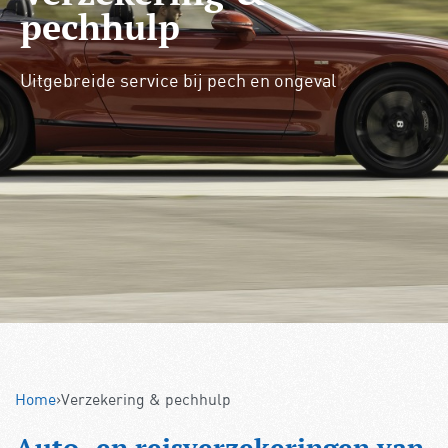
pechhulp
Uitgebreide service bij pech en ongeval
Home
›
Verzekering & pechhulp