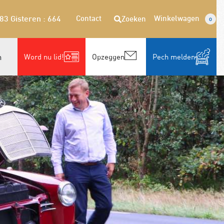
Contact
Winkelwagen
Zoeken
283
Gisteren : 664
0
n
Word nu lid!
Opzeggen
Pech melden