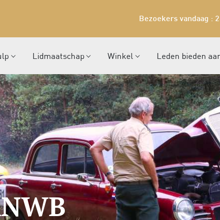
Bezoekers vandaag : 
ulp
Lidmaatschap
Winkel
Leden bieden aa
 ANWB