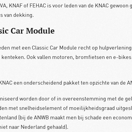
 FIVA, KNAF of FEHAC is voor leden van de KNAC gewoon g
s van dekking.
sic Car Module
n met een Classic Car Module recht op hulpverlening v
n kenteken. Ook vallen motoren, bromfietsen en e-bikes 
de KNAC een onderscheidend pakket ten opzichte van de 
rganiseerd worden door of in overeenstemming met de gel
jden met snelheidselement of moeilijkheidsgraad uitges
buitenland (bij de ANWB maakt men bij schade een econom
niet naar Nederland gehaald).