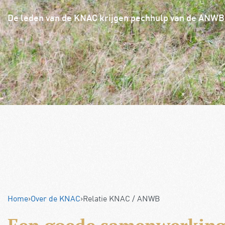
De leden van de KNAC krijgen pechhulp van de ANWB
Home
›
Over de KNAC
›
Relatie KNAC / ANWB