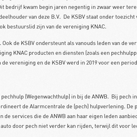
it bedrijf kwam begin jaren negentig in zwaar weer ter
eelhouder van deze B.V. De KSBV staat onder toezicht v
 bestuurslid zijn van de vereniging KNAC.
. Ook de KSBV ondersteunt als vanouds leden van de ver
niging KNAC producten en diensten (zoals een pechhulpp
e vereniging en de KSBV werd in 2019 voor een periode
 pechhulp (Wegenwachthulp) in bij de ANWB. Bij pech 
ördineert de Alarmcentrale de (pech) hulpverlening. De
n de services die de ANWB aan haar eigen leden aanbied
uto door pech niet verder kan rijden, terwijl dit voor l