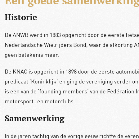
Een goede samenwerkin
Historie
De ANWB werd in 1883 opgericht door de eerste fiet
Nederlandsche Wielrijders Bond, waar de afkorting A
geen betekenis meer.
De KNAC is opgericht in 1898 door de eerste automob
predicaat ‘Koninklijk’ en ging de vereniging verder 
is een van de ‘founding members’ van de Fédération Int
motorsport- en motorclubs.
Samenwerking
In de jaren tachtig van de vorige eeuw richtte de ver