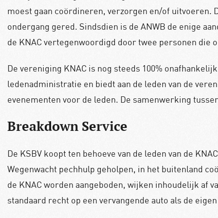
moest gaan coördineren, verzorgen en/of uitvoeren. D
ondergang gered. Sindsdien is de ANWB de enige aand
de KNAC vertegenwoordigd door twee personen die ook
De vereniging KNAC is nog steeds
100% onafhankelijk
ledenadministratie en biedt aan de leden van de vere
evenementen voor de leden. De samenwerking tussen d
Breakdown Service
De KSBV koopt ten behoeve van de leden van de KNAC
Wegenwacht pechhulp
geholpen, in het buitenland co
de KNAC worden aangeboden, wijken inhoudelijk af va
standaard recht op een vervangende auto als de eigen a