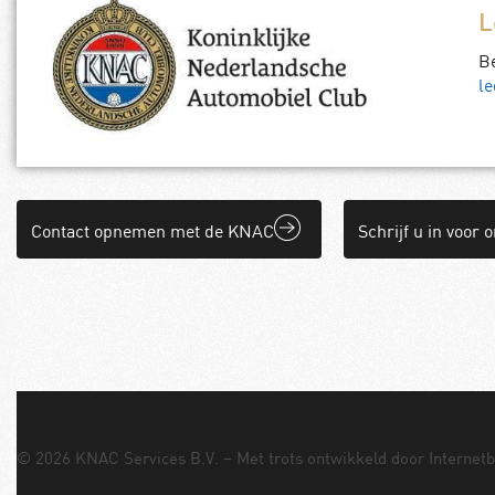
L
B
le
Contact opnemen met de KNAC
Schrijf u in voor 
© 2026 KNAC Services B.V. – Met trots ontwikkeld door
Internet