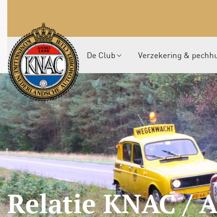
De Club
Verzekering & pechh
Relatie KNAC /