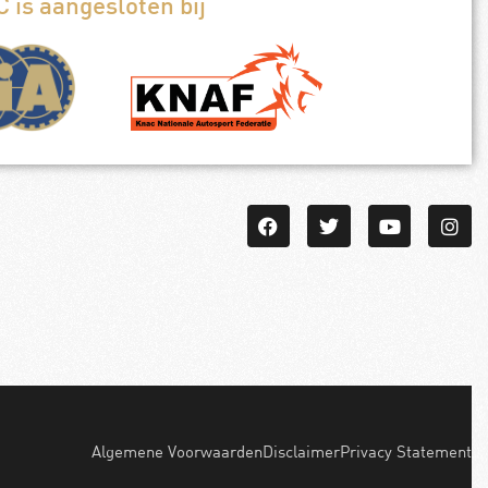
 is aangesloten bij
Algemene Voorwaarden
Disclaimer
Privacy Statement