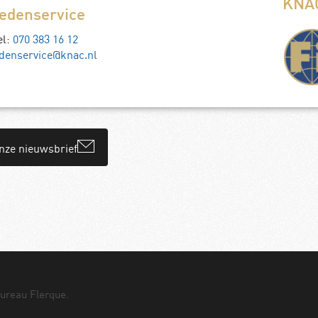
KNAC
edenservice
el:
070 383 16 12
denservice@knac.nl
onze nieuwsbrief
bureau
Flerque
.