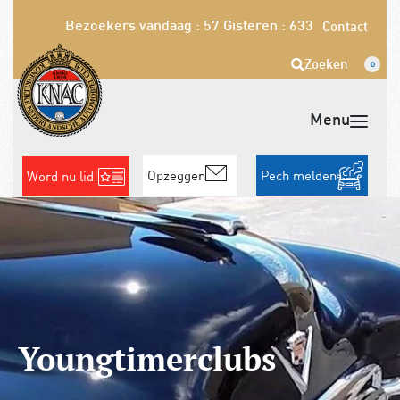
Bezoekers vandaag : 57
Gisteren : 633
Contact
Zoeken
0
Opzeggen
Pech melden
Word nu lid!
Youngtimerclubs