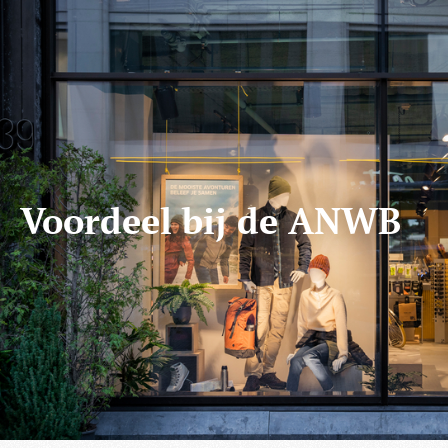
Bezoekers vandaag : 357
Gisteren : 591
Contact
Zoeken
0
Opzeggen
Pech melden
Word nu lid!
Voordeel bij de ANWB