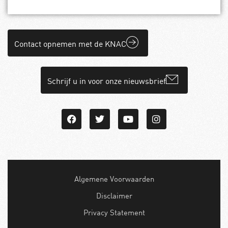
Contact opnemen met de KNAC
Schrijf u in voor onze nieuwsbrief
Algemene Voorwaarden
Disclaimer
Privacy Statement