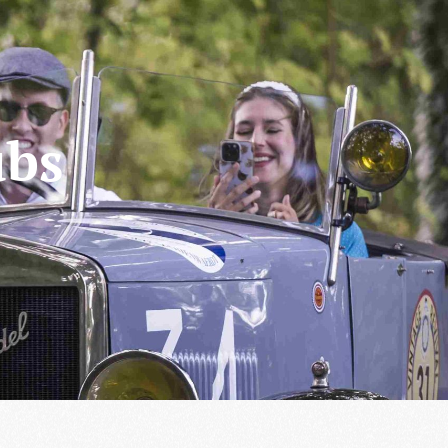
Conta
Bezoekers vandaag : 462
Gisteren : 591
maatschap
Winkel
Leden bieden aan
Word nu lid!
ubs