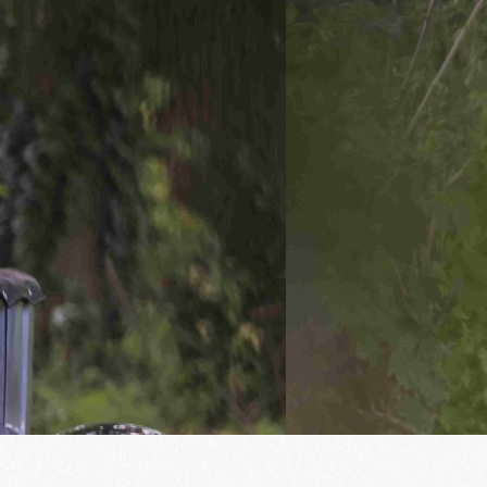
ct
Winkelwagen
Zoeken
0
Opzeggen
Pech melden