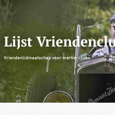
De Club
Verzekering & pechhulp
Lid
Lijst Vriendencl
Vriendenlidmaatschap voor merkenclubs