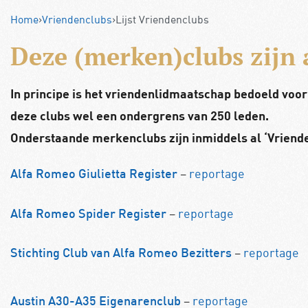
Home
›
Vriendenclubs
›
Lijst Vriendenclubs
Deze (merken)clubs zijn 
In principe is het vriendenlidmaatschap bedoeld voo
deze clubs wel een ondergrens van 250 leden.
Onderstaande merkenclubs zijn inmiddels al ‘Vriend
–
reportage
Alfa Romeo Giulietta Register
–
reportage
Alfa Romeo Spider Register
–
reportage
Stichting Club van Alfa Romeo Bezitters
–
reportage
Austin A30-A35 Eigenarenclub