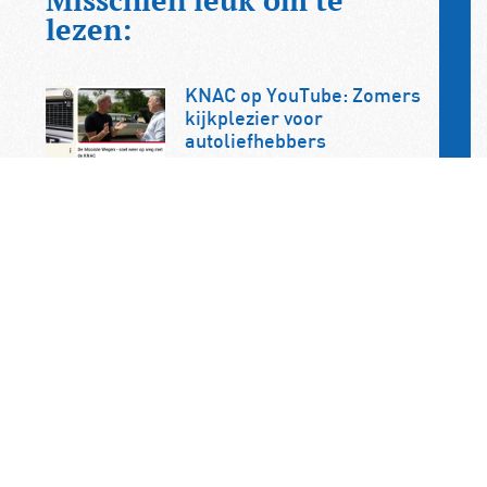
Misschien leuk om te
lezen:
KNAC op YouTube: Zomers
kijkplezier voor
autoliefhebbers
Op zoek naar inspirerend kijkvoer
tijdens de zomer? Op het YouTube-
kanaal van de KNAC vindt u een
uitgebreide collectie video’s…
Frankrijk wil jonge
bestuurders uit snelle
auto’s weren
Frankrijk wil beginnende
automobilisten verbieden om in
krachtige auto’s te rijden. De
maatregel maakt deel uit van de
onlangs aangenomen…