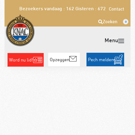
Bezoekers vandaag : 162
Gisteren : 672
Contact
Zoeken
0
Opzeggen
Pech melden
Word nu lid!