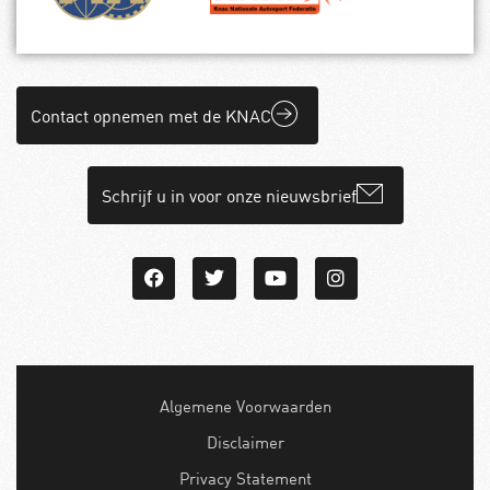
Contact opnemen met de KNAC
Schrijf u in voor onze nieuwsbrief
Algemene Voorwaarden
Disclaimer
Privacy Statement