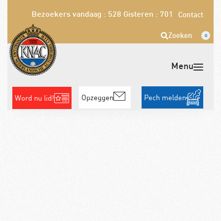
Bezoekers vandaag : 528
Gisteren : 701
Contact
Zoeken
0
Opzeggen
Pech melden
Word nu lid!