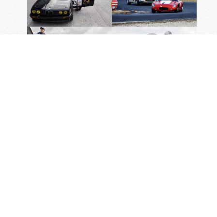
Volgend bericht
Vorig bericht
Citroën SM Club Nederland
Volvo 240/260 Register
Misschien leuk om te
lezen: