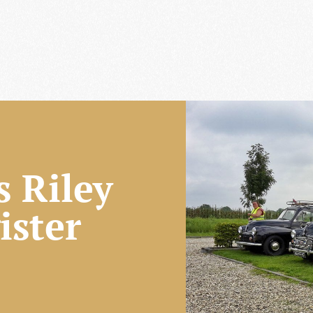
s Riley
ister