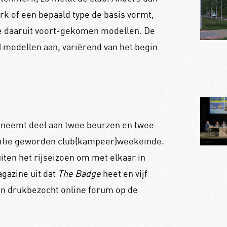
k of een bepaald type de basis vormt,
daaruit voort-gekomen modellen. De
er) modellen aan, variërend van het begin
, neemt deel aan twee beurzen en twee
aditie geworden club(kampeer)weekeinde.
en het rijseizoen om met elkaar in
agazine uit dat
The Badge
heet en vijf
een drukbezocht online forum op de