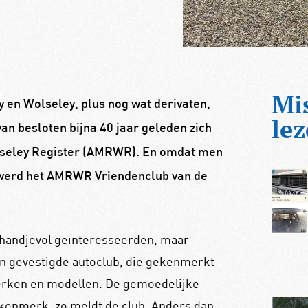
Mi
 en Wolseley, plus nog wat derivaten,
lez
an besloten bijna 40 jaar geleden zich
Wolseley Register (AMRWR). En omdat men
, werd het AMRWR Vriendenclub van de
n handjevol geïnteresseerden, maar
n gevestigde autoclub, die gekenmerkt
merken en modellen. De gemoedelijke
e kenmerk, zo meldt de club. Anders dan