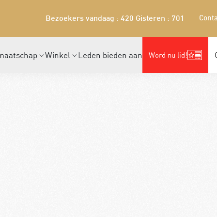
Conta
Bezoekers vandaag : 420
Gisteren : 701
maatschap
Winkel
Leden bieden aan
Word nu lid!