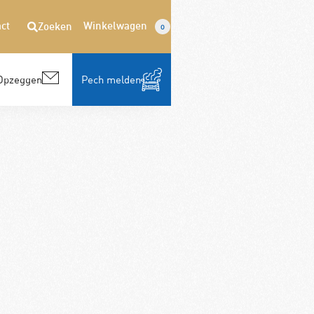
ct
Winkelwagen
Zoeken
0
Opzeggen
Pech melden