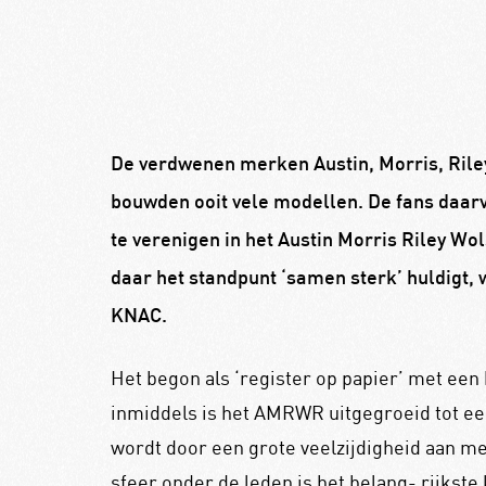
De verdwenen merken Austin, Morris, Riley
bouwden ooit vele modellen. De fans daarv
te verenigen in het Austin Morris Riley 
daar het standpunt ‘samen sterk’ huldigt
KNAC.
Het begon als ‘register op papier’ met ee
inmiddels is het AMRWR uitgegroeid tot ee
wordt door een grote veelzijdigheid aan 
sfeer onder de leden is het belang- rijkst