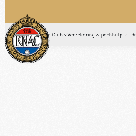
De Club
Verzekering & pechhulp
Lid