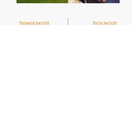
Volgend bericht
Vorig bericht
Alfa Romeo Spider Register
Citroën ID/DS Club Nederland
Misschien leuk om te
lezen:
KNAC op YouTube: Zomers
kijkplezier voor
autoliefhebbers
Op zoek naar inspirerend kijkvoer
tijdens de zomer? Op het YouTube-
kanaal van de KNAC vindt u een