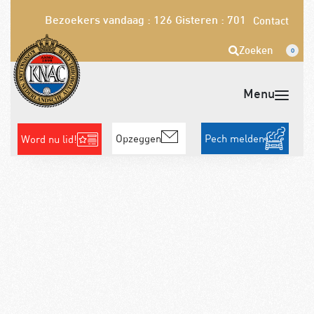
Bezoekers vandaag : 126
Gisteren : 701
Contact
Zoeken
0
Opzeggen
Pech melden
Word nu lid!