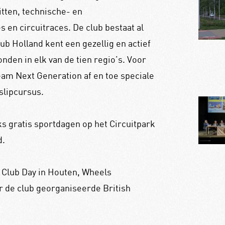
itten, technische- en
 en circuitraces. De club bestaat al
lub Holland kent een gezellig en actief
den in elk van de tien regio’s. Voor
eam Next Generation af en toe speciale
slipcursus.
jks gratis sportdagen op het Circuitpark
d.
ar Club Day in Houten, Wheels
r de club georganiseerde British