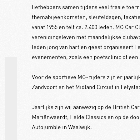
liefhebbers samen tijdens veel fraaie toerr
themabijeenkomsten, sleuteldagen, taxaties
vanaf 1955 en telt ca. 2.400 leden. MG Car C
verenigingsleven met maandelijkse clubavon
leden jong van hart en geest organiseert T
evenementen, zoals een poetsclinic of een 
Voor de sportieve MG-rijders zijn er jaarli
Zandvoort en het Midland Circuit in Lelysta
Jaarlijks zijn wij aanwezig op de British C
Mariënwaerdt, Eelde Classics en op de doo
Autojumble in Waalwijk.