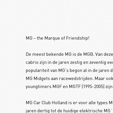
MG – the Marque of Friendship!
De meest bekende MG is de MGB. Van deze
cabrio zijn in de jaren zestig en zeventig
populariteit van MG’s begon al in de jaren 
MG Midgets aan racewedstrijden. Maar ook 
youngtimers MGF en MGTF (1995-2005) zijn
MG Car Club Holland is er voor alle types M
jaren dertig tot de huidige elektrische MG