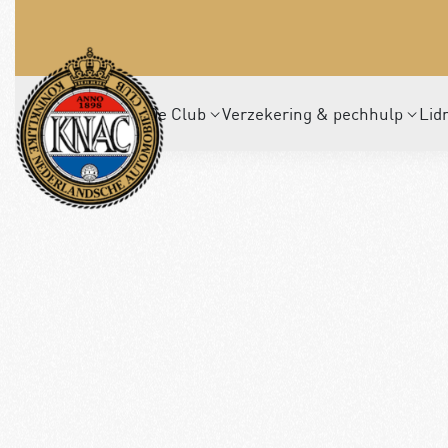
De Club
Verzekering & pechhulp
Lid