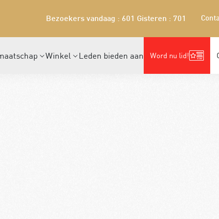
Conta
Bezoekers vandaag : 601
Gisteren : 701
maatschap
Winkel
Leden bieden aan
Word nu lid!