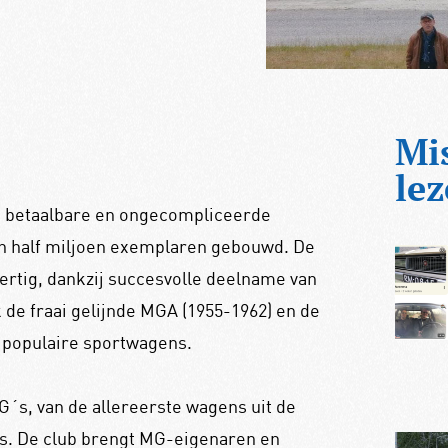
Mi
lez
 betaalbare en ongecompliceerde
 een half miljoen exemplaren gebouwd. De
dertig, dankzij succesvolle deelname van
de fraai gelijnde MGA (1955-1962) en de
 populaire sportwagens.
G´s, van de allereerste wagens uit de
´s. De club brengt MG-eigenaren en