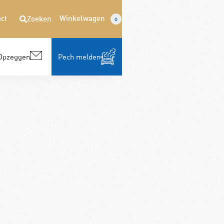
ct
Winkelwagen
Zoeken
0
Opzeggen
Pech melden