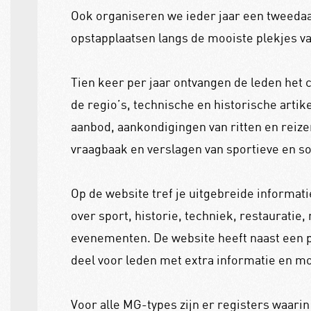
Ook organiseren we ieder jaar een tweedaa
opstapplaatsen langs de mooiste plekjes va
Tien keer per jaar ontvangen de leden het
de regio’s, technische en historische artik
aanbod, aankondigingen van ritten en reize
vraagbaak en verslagen van sportieve en s
Op de website tref je uitgebreide informatie
over sport, historie, techniek, restauratie, 
evenementen. De website heeft naast een p
deel voor leden met extra informatie en m
Voor alle MG-types zijn er registers waarin