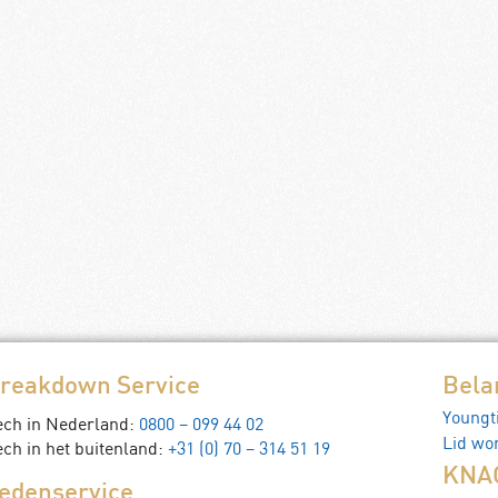
te houten lijst, 40x60cm:
KNAC poster 1951, wit houten
ts 1948
cm
js
€
133,00
Normale prijs
€
185,00
€
124,00
Leden prijs
€
175,00
an winkelwagen
Toevoegen aan winkelwagen
reakdown Service
Bela
Youngt
ech in Nederland:
0800 – 099 44 02
Lid wo
ch in het buitenland:
+31 (0) 70 – 314 51 19
KNAC
edenservice