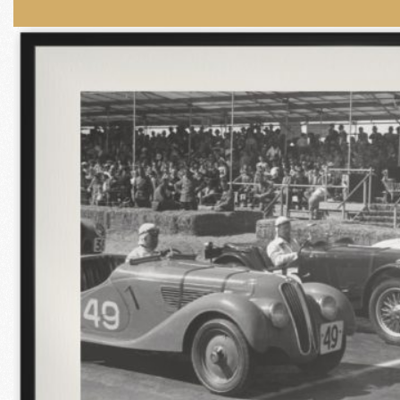
De Club
Verzekering & pechhulp
Lid