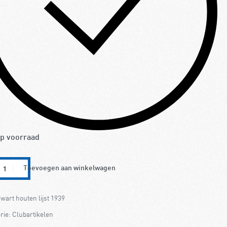
p voorraad
Toevoegen aan winkelwagen
wart houten lijst 1939
rie:
Clubartikelen