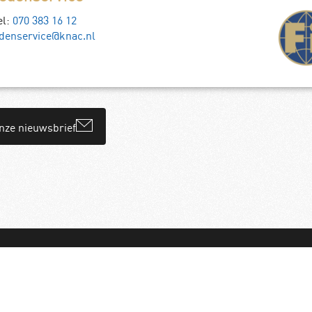
el:
070 383 16 12
denservice@knac.nl
onze nieuwsbrief
bureau
Flerque
.