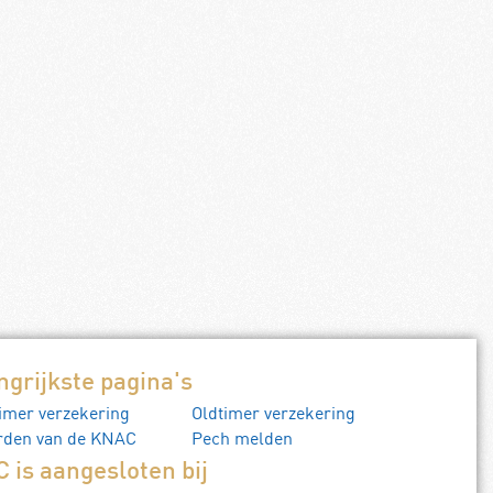
 lijst, 60×80
KNAC poster 1951
Normale prijs
€
42,00
Leden prijs
€
36,00
Toevoegen aan winkelwagen
ngrijkste pagina's
imer verzekering
Oldtimer verzekering
rden van de KNAC
Pech melden
 is aangesloten bij