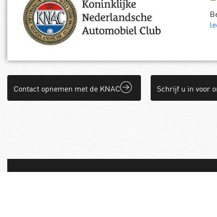
B
le
Contact opnemen met de KNAC
Schrijf u in voor 
© 2026 KNAC Services B.V. – Met trots ontwikkeld door
Internet