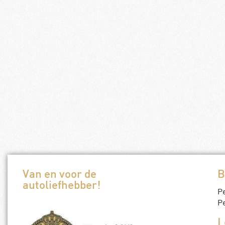
KNAC badge (klassiek)
Foto in zwar
Normale prijs
€
22,50
Zandvoort pi
Leden prijs
€
20,00
Normale pri
Leden prijs
Toevoegen aan winkelwagen
Toevoegen a
Van en voor de
B
autoliefhebber!
P
Pe
L