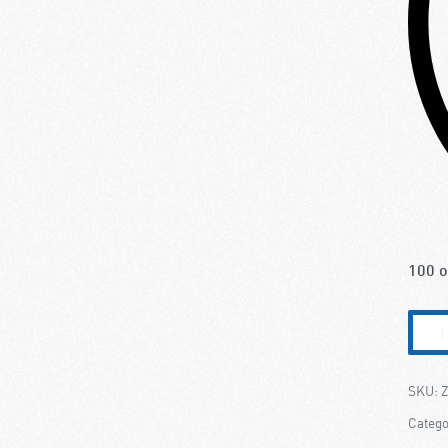
100 o
Z
Catego