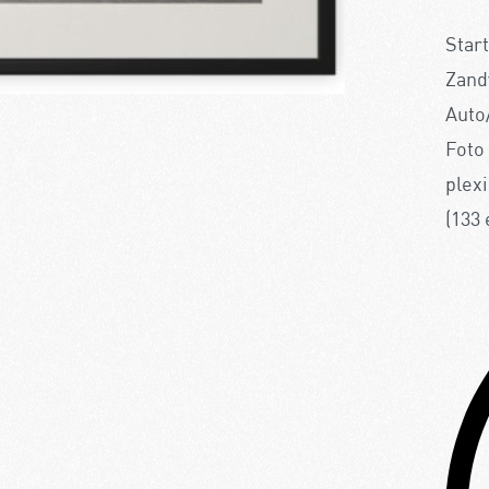
Start
Zandv
Auto
Foto 
plex
(133 