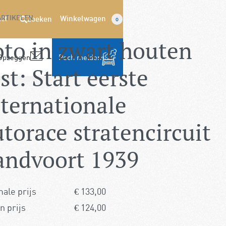
ARTIKELEN
ct
Winkelwagen
Zoeken
0
oto in zwart houten
Opzeggen
Pech melden
jst: Start eerste
nternationale
torace stratencircuit
andvoort 1939
ale prijs
€
133,00
n prijs
€
124,00