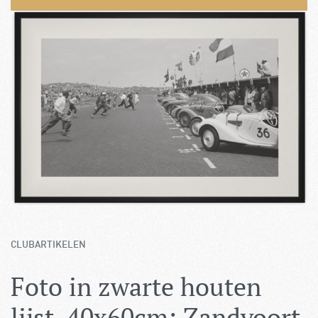
Bezoekers vandaag : 593
Gisteren : 664
Contact
Zoeken
0
Opzeggen
Pech melden
Word nu lid!
CLUBARTIKELEN
Foto in zwarte houten
lijst, 40x60cm: Zandvoort