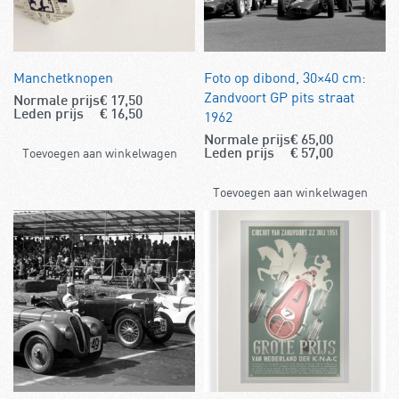
Manchetknopen
Foto op dibond, 30×40 cm:
Zandvoort GP pits straat
Normale prijs
€
17,50
1962
Leden prijs
€
16,50
Normale prijs
€
65,00
Toevoegen aan winkelwagen
Leden prijs
€
57,00
Toevoegen aan winkelwagen