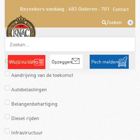
Bezoekers vandaag : 483
Gisteren : 701
Contact
Zoeken
0
Zoeken...
Categorieën
Opzeggen
Pech melden
Word nu lid!
Aandrijving van de toekomst
Autobelastingen
Belangenbehartiging
Diesel rijden
Infrastructuur