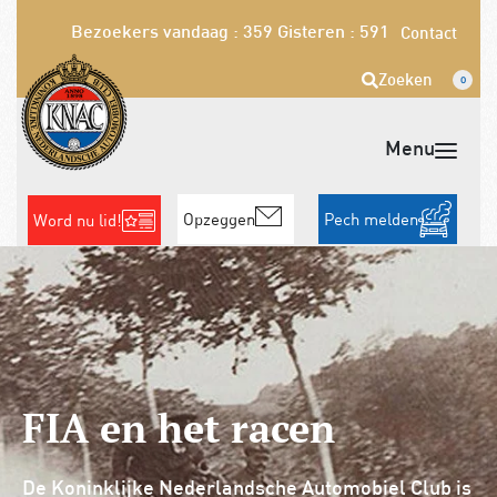
Bezoekers vandaag : 359
Gisteren : 591
Contact
Zoeken
0
Opzeggen
Pech melden
Word nu lid!
FIA en het racen
De Koninklijke Nederlandsche Automobiel Club is