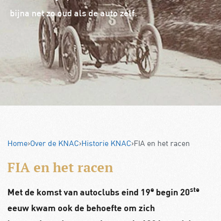
bijna net zo oud als de auto zelf.
Home
›
Over de KNAC
›
Historie KNAC
›
FIA en het racen
FIA en het racen
e
ste
Met de komst van autoclubs eind 19
begin 20
eeuw kwam ook de behoefte om zich