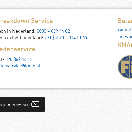
reakdown Service
Bela
Youngt
ech in Nederland:
0800 – 099 44 02
Lid wo
ch in het buitenland:
+31 (0) 70 – 314 51 19
KNAC
edenservice
el:
070 383 16 12
denservice@knac.nl
onze nieuwsbrief