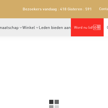
Conta
Bezoekers vandaag : 418
Gisteren : 591
maatschap
Winkel
Leden bieden aan
Word nu lid!