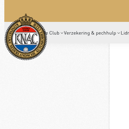
De Club
Verzekering & pechhulp
Lid