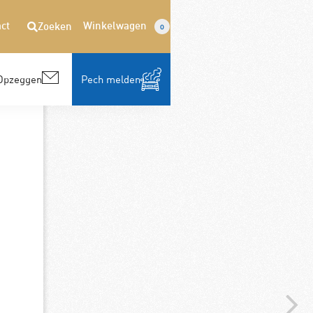
ct
Winkelwagen
Zoeken
0
Opzeggen
Pech melden