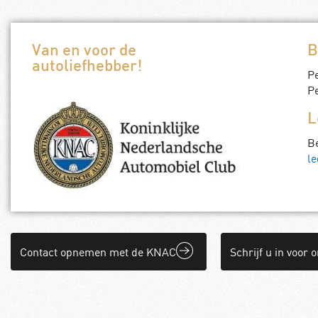
Van en voor de
B
autoliefhebber!
P
Pe
L
B
le
Contact opnemen met de KNAC
Schrijf u in voor 