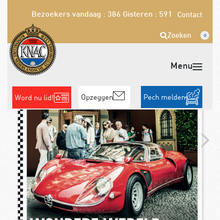
Bezoekers vandaag : 386
Gisteren : 591
Contact
Zoeken
0
Opzeggen
Pech melden
Word nu lid!