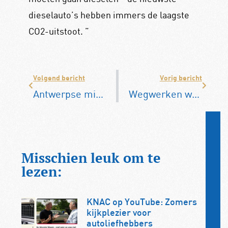
dieselauto’s hebben immers de laagste
CO
2
-uitstoot. ”
Volgend bericht
Vorig bericht
Antwerpse milieuzone wordt strenger in 2020
Wegwerken wachttijden CBR kan nog 2 jaar duren
Misschien leuk om te
lezen:
KNAC op YouTube: Zomers
kijkplezier voor
autoliefhebbers