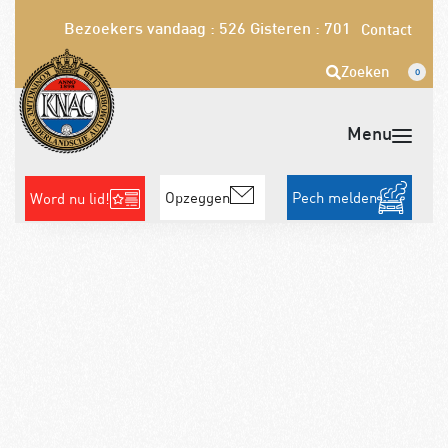
Bezoekers vandaag : 526
Gisteren : 701
Contact
Zoeken
0
Opzeggen
Pech melden
Word nu lid!