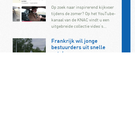
Op zoek naar inspirerend kijkvoer
tijdens de zomer? Op het YouTube-
kanaal van de KNAC vindt u een
uitgebreide collectie video’s…
Frankrijk wil jonge
bestuurders uit snelle
auto’s weren
Frankrijk wil beginnende
automobilisten verbieden om in
krachtige auto’s te rijden. De
maatregel maakt deel uit van de
onlangs aangenomen…
KNAC Algemene Leden
Vergadering op 7
november op het
ANWB/KNAC-
hoofdkantoor in Den Haag