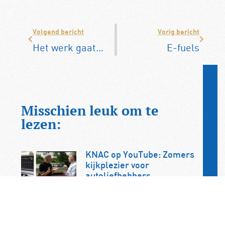
Volgend bericht
Vorig bericht
Het werk gaat door!
E-fuels
Misschien leuk om te
lezen:
KNAC op YouTube: Zomers
kijkplezier voor
autoliefhebbers
Op zoek naar inspirerend kijkvoer
tijdens de zomer? Op het YouTube-
kanaal van de KNAC vindt u een
uitgebreide collectie video’s…