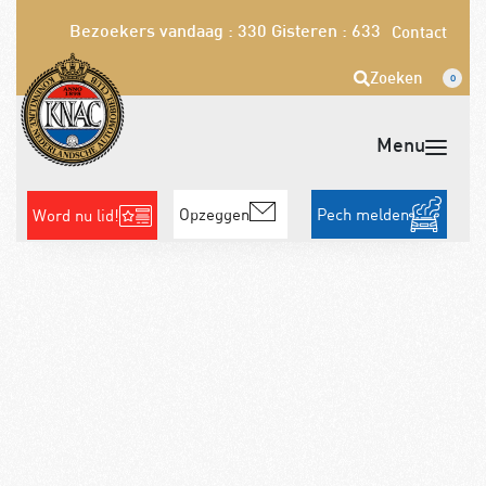
Bezoekers vandaag : 330
Gisteren : 633
Contact
Zoeken
0
Opzeggen
Pech melden
Word nu lid!