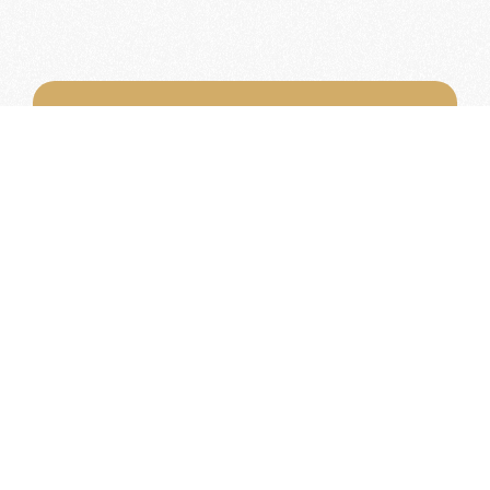
Word lid van de KNAC!
Het lidmaatschap van de KNAC – de
oudste automobilistenclub van
Nederland – geeft u tal van voordelen.
Voordelige verzekeringen
Uitstekende pechhulppakketten
Exclusieve ledenevenementen
8 x per jaar het magazine 'De Auto'
Word nu lid!