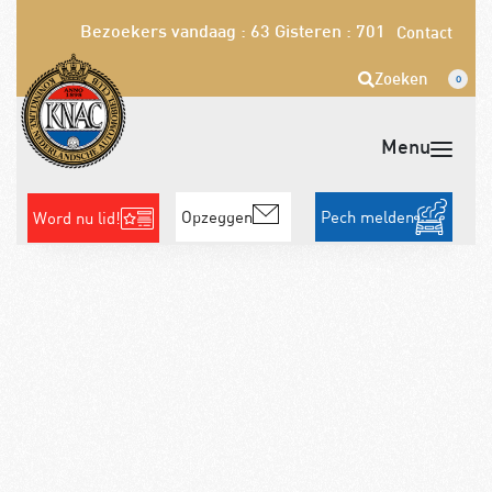
Bezoekers vandaag : 63
Gisteren : 701
Contact
Zoeken
0
Opzeggen
Pech melden
Word nu lid!