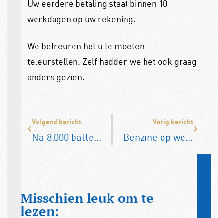
Uw eerdere betaling staat binnen 10
werkdagen op uw rekening.
We betreuren het u te moeten
teleurstellen. Zelf hadden we het ook graag
anders gezien.
Volgend bericht
Vorig bericht
Na 8.000 batterij-diagnoses: 1-2% batterijdegradatie per jaar lijkt realistisch
Benzine op weg naar €2,50 per liter? Opwaartse trend houdt aan
Misschien leuk om te
lezen: