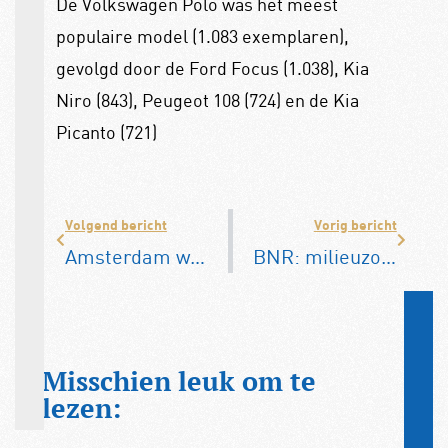
De Volkswagen Polo was het meest
populaire model (1.083 exemplaren),
gevolgd door de Ford Focus (1.038), Kia
Niro (843), Peugeot 108 (724) en de Kia
Picanto (721)
Volgend bericht
Vorig bericht
Amsterdam wil benzine- en dieselauto’s weren vanaf 2030
BNR: milieuzones zijn kostbaar en leveren weinig op
Misschien leuk om te
lezen: