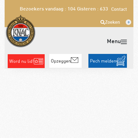
Bezoekers vandaag : 104
Gisteren : 633
Contact
Zoeken
0
Opzeggen
Pech melden
Word nu lid!