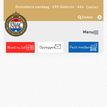
Bezoekers vandaag : 699
Gisteren : 664
Contact
Zoeken
0
Opzeggen
Pech melden
Word nu lid!