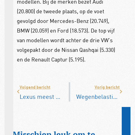
modellen. Bij de merken bezet Audi
(20.800) de tweede plaats, op de voet
gevolgd door Mercedes-Benz (20.749),
BMW (20.059) en Ford (18.573). De top vijf
van modellen wordt achter de drie VW’s
volgepakt door de Nissan Qashqai (5.330)
en de Renault Captur (5.195).
Volgend bericht
Vorig bericht
Lexus meest betrouwbaar, Tesla het minst
Wegenbelastingbelasting in veel provincies omhoog
Misschien leuk om te