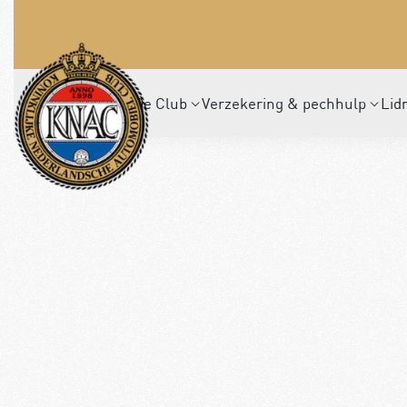
De Club
Verzekering & pechhulp
Lid