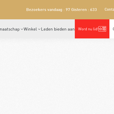
Conta
Bezoekers vandaag : 97
Gisteren : 633
maatschap
Winkel
Leden bieden aan
Word nu lid!