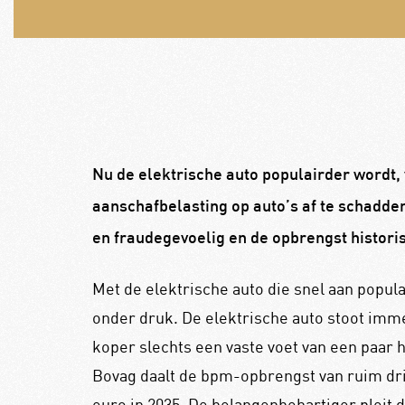
Nu de elektrische auto populairder wordt, 
aanschafbelasting op auto’s af te schadde
en fraudegevoelig en de opbrengst historis
Met de elektrische auto die snel aan popula
onder druk. De elektrische auto stoot imme
koper slechts een vaste voet van een paar 
Bovag daalt de bpm-opbrengst van ruim drie
euro in 2035. De belangenbehartiger pleit 