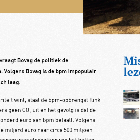
Mi
vraagt Bovag de politiek de
lez
n. Volgens Bovag is de bpm impopulair
ch laag.
riteit wint, staat de bpm-opbrengst flink
rs geen CO₂ uit en het gevolg is dat de
honderd euro aan bpm betaalt. Volgens
 miljard euro naar circa 500 miljoen
daarom voor afschaffing van het heffen