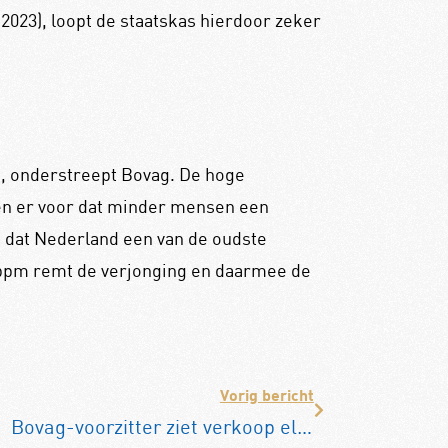
 2023), loopt de staatskas hierdoor zeker
d, onderstreept Bovag. De hoge
en er voor dat minder mensen een
s dat Nederland een van de oudste
bpm remt de verjonging en daarmee de
Vorig bericht
Bovag-voorzitter ziet verkoop elektrische auto teruglopen: “We kunnen nog niet zonder subsidie”