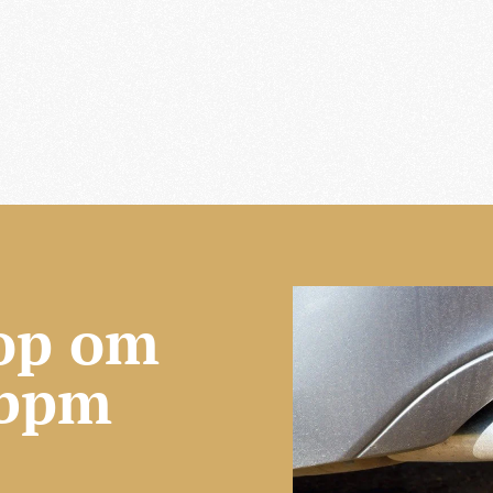
 op om
 bpm