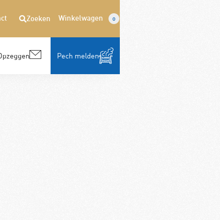
ct
Winkelwagen
Zoeken
0
Opzeggen
Pech melden