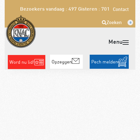
Bezoekers vandaag : 497
Gisteren : 701
Contact
Zoeken
0
Opzeggen
Pech melden
Word nu lid!