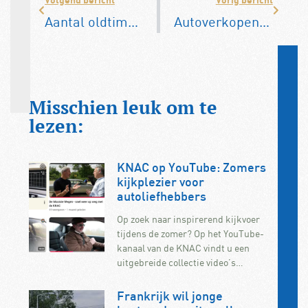
Aantal oldtimers neemt gestaag toe
Autoverkopen 2023: VW weer op 1, Tesla Model Y meest gekocht
Misschien leuk om te
lezen:
KNAC op YouTube: Zomers
kijkplezier voor
autoliefhebbers
Op zoek naar inspirerend kijkvoer
tijdens de zomer? Op het YouTube-
kanaal van de KNAC vindt u een
uitgebreide collectie video’s…
Frankrijk wil jonge