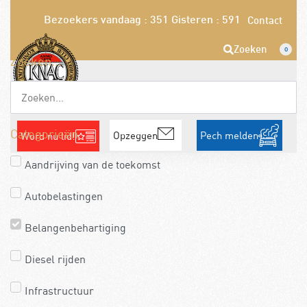
Bezoekers vandaag : 351
Gisteren : 591
Contact
Zoeken
0
Zoeken...
Categorieën
Opzeggen
Pech melden
Word nu lid!
Aandrijving van de toekomst
Autobelastingen
Belangenbehartiging
Diesel rijden
Infrastructuur