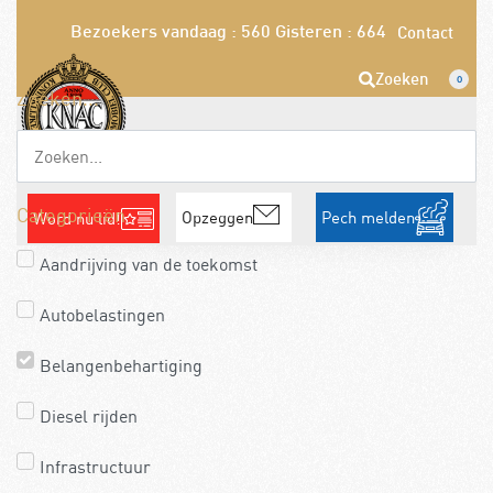
Bezoekers vandaag : 560
Gisteren : 664
Contact
Zoeken
0
Zoeken...
Categorieën
Opzeggen
Pech melden
Word nu lid!
Aandrijving van de toekomst
Autobelastingen
Belangenbehartiging
Diesel rijden
Infrastructuur