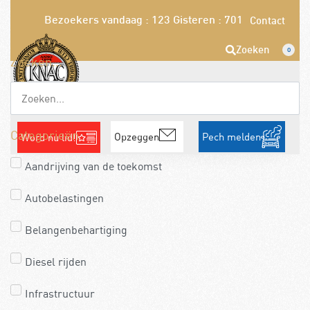
Bezoekers vandaag : 123
Gisteren : 701
Contact
Zoeken
0
Zoeken...
Categorieën
Opzeggen
Pech melden
Word nu lid!
Aandrijving van de toekomst
Autobelastingen
Belangenbehartiging
Diesel rijden
Infrastructuur