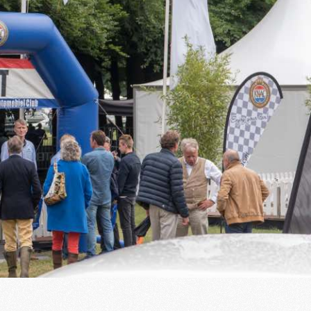
ct
Winkelwagen
Zoeken
0
Opzeggen
Pech melden