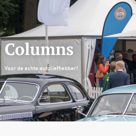
De Club
Verzekering & pechhulp
Lid
Columns
Voor de echte autoliefhebber!