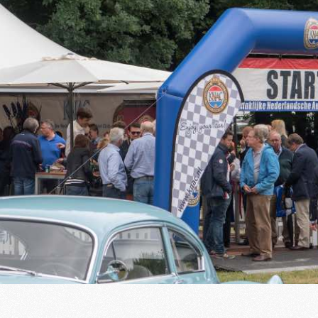
Conta
Bezoekers vandaag : 688
Gisteren : 664
maatschap
Winkel
Leden bieden aan
Word nu lid!