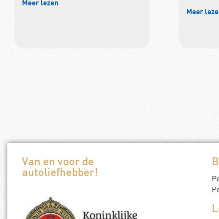
Meer lezen
Meer lez
Van en voor de
B
autoliefhebber!
P
Pe
L