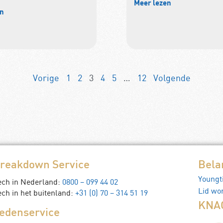
Meer lezen
en
Vorige
1
2
3
4
5
…
12
Volgende
reakdown Service
Bela
Youngt
ech in Nederland:
0800 – 099 44 02
Lid wo
ch in het buitenland:
+31 (0) 70 – 314 51 19
KNAC
edenservice