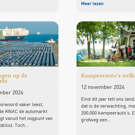
Meer lezen
ngen op de
Kampeerauto’s wel
rkt
12 november 2024
mber 2024
Eind dit jaar telt ons land
oorwoord vaker leest,
dat is de verwachting, m
 de KNAC de automarkt
200.000 kampeerauto’s. E
lgt vanuit het oogpunt van
grofweg een…
bilist. Toch…