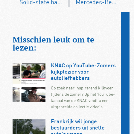
Solid-state batterij vanaf 2030 in massaproductie
Mercedes-Benz introduceert benzinemotor die net zo zuinig is als een diesel
Misschien leuk om te
lezen:
KNAC op YouTube: Zomers
kijkplezier voor
autoliefhebbers
Op zoek naar inspirerend kijkvoer
tijdens de zomer? Op het YouTube-
kanaal van de KNAC vindt u een
uitgebreide collectie video’s…
Frankrijk wil jonge
bestuurders uit snelle