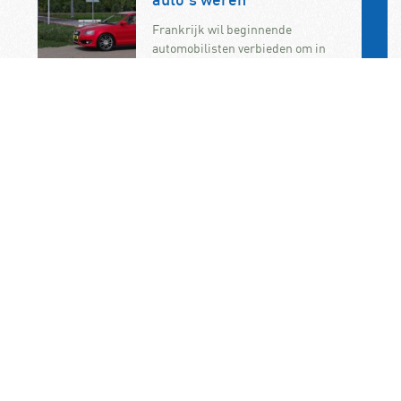
auto’s weren
Frankrijk wil beginnende
automobilisten verbieden om in
krachtige auto’s te rijden. De
maatregel maakt deel uit van de
onlangs aangenomen…
KNAC Algemene Leden
Vergadering op 7
november op het
ANWB/KNAC-
hoofdkantoor in Den Haag
De jaarlijkse ALV van de KNAC vindt
dit jaar plaats op zaterdag 7
november. U bent als KNAC-lid dan
van…