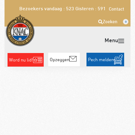
Bezoekers vandaag : 523
Gisteren : 591
Contact
Zoeken
0
Opzeggen
Pech melden
Word nu lid!