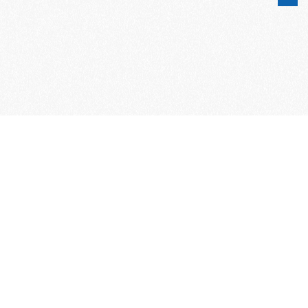
Word lid van de KNAC!
Het lidmaatschap van de KNAC – de
oudste automobilistenclub van
Nederland – geeft u tal van voordelen.
Voordelige verzekeringen
Uitstekende pechhulppakketten