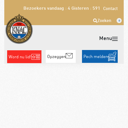
Bezoekers vandaag : 4
Gisteren : 591
Contact
Zoeken
0
Opzeggen
Pech melden
Word nu lid!