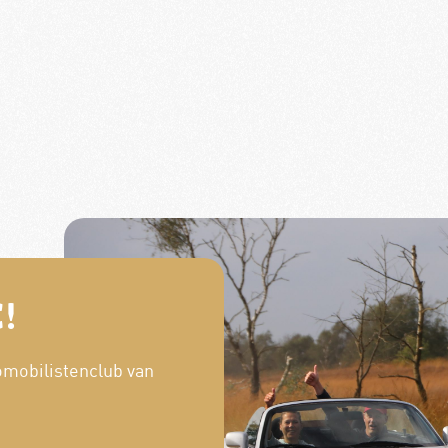
!
omobilistenclub van