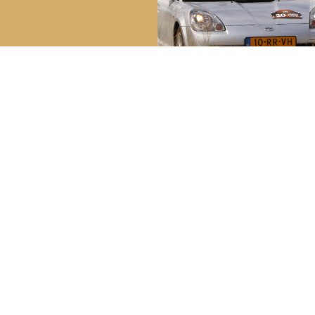
reakdown Service
Bela
Youngt
ech in Nederland:
0800 – 099 44 02
Lid wo
ch in het buitenland:
+31 (0) 70 – 314 51 19