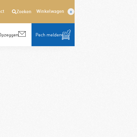
ct
Winkelwagen
Zoeken
0
Opzeggen
Pech melden