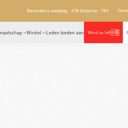
Conta
Bezoekers vandaag : 478
Gisteren : 701
maatschap
Winkel
Leden bieden aan
Word nu lid!