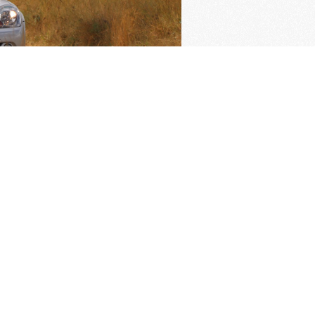
ngrijkste pagina's
imer verzekering
Oldtimer verzekering
rden van de KNAC
Pech melden