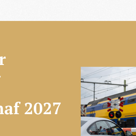
r
-
naf 2027