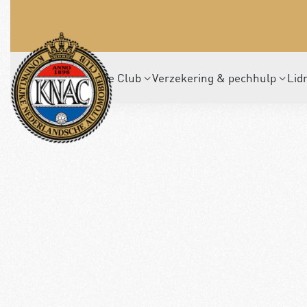
De Club
Verzekering & pechhulp
Lid