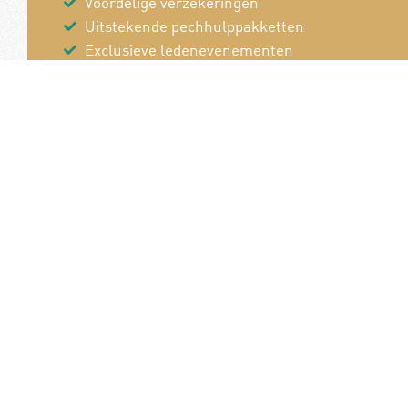
Voordelige verzekeringen
Uitstekende pechhulppakketten
Exclusieve ledenevenementen
8 x per jaar het magazine 'De Auto'
Word nu lid!
Van en voor de
B
autoliefhebber!
P
Pe