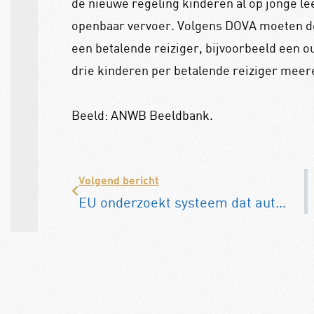
de nieuwe regeling kinderen al op jonge l
openbaar vervoer. Volgens DOVA moeten de
een betalende reiziger, bijvoorbeeld een 
drie kinderen per betalende reiziger meer
Beeld: ANWB Beeldbank.
Volgend bericht
EU onderzoekt systeem dat auto’s vanaf 2030 automatisch afremt