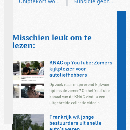
Chiptekort wordt steeds nijpender
Subsidie gebruikte EV is ook op
Misschien leuk om te
lezen:
KNAC op YouTube: Zomers
kijkplezier voor
autoliefhebbers
Op zoek naar inspirerend kijkvoer
tijdens de zomer? Op het YouTube-
kanaal van de KNAC vindt u een
uitgebreide collectie video’s…
Frankrijk wil jonge
bestuurders uit snelle
auto’s weren