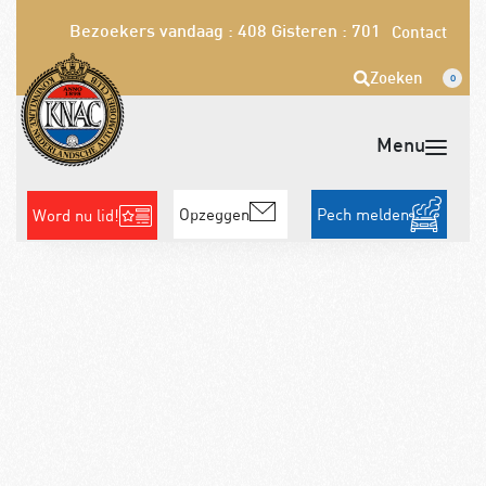
Bezoekers vandaag : 408
Gisteren : 701
Contact
Zoeken
0
Opzeggen
Pech melden
Word nu lid!