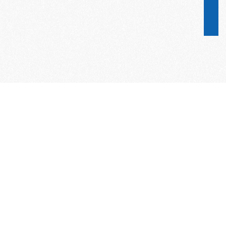
Word lid van de KNAC!
Het lidmaatschap van de KNAC – de
oudste automobilistenclub van
Nederland – geeft u tal van voordelen.