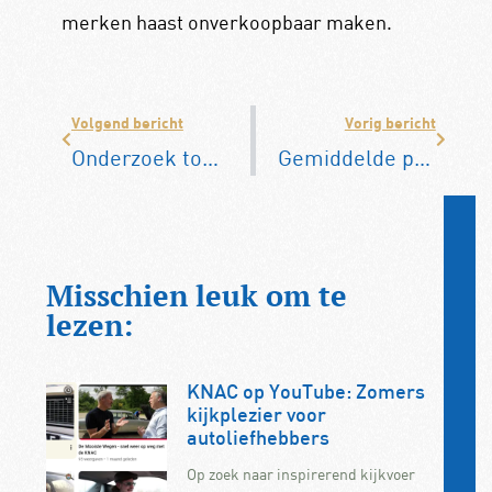
merken haast onverkoopbaar maken.
Volgend bericht
Vorig bericht
Onderzoek toont aan: 56% van de automobilisten weet weinig over auto-onderhoud
Gemiddelde prijs tweedehands auto blijft zakken
Misschien leuk om te
lezen:
KNAC op YouTube: Zomers
kijkplezier voor
autoliefhebbers
Op zoek naar inspirerend kijkvoer