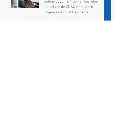
tijdens de zomer? Op het YouTube-
kanaal van de KNAC vindt u een
uitgebreide collectie video’s…
Frankrijk wil jonge
bestuurders uit snelle
auto’s weren
Frankrijk wil beginnende
automobilisten verbieden om in
krachtige auto’s te rijden. De
maatregel maakt deel uit van de
onlangs aangenomen…
KNAC Algemene Leden
Vergadering op 7
november op het
ANWB/KNAC-
hoofdkantoor in Den Haag
De jaarlijkse ALV van de KNAC vindt
dit jaar plaats op zaterdag 7