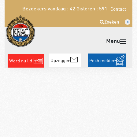
Bezoekers vandaag : 42
Gisteren : 591
Contact
Zoeken
0
Opzeggen
Pech melden
Word nu lid!