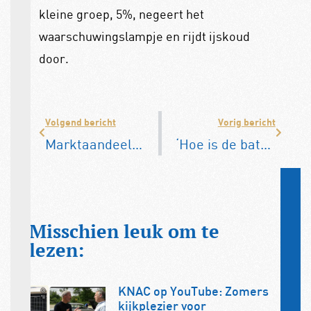
kleine groep, 5%, negeert het
waarschuwingslampje en rijdt ijskoud
door.
Volgend bericht
Vorig bericht
Marktaandeel EV daalt in Europa
‘Hoe is de batterij?’ De groeiende markt van elektrische occasions geeft de aankoop van een tweedehands een nieuwe dimensie
Misschien leuk om te
lezen:
KNAC op YouTube: Zomers
kijkplezier voor