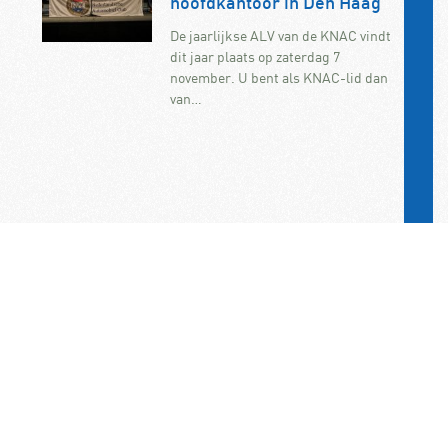
hoofdkantoor in Den Haag
De jaarlijkse ALV van de KNAC vindt
dit jaar plaats op zaterdag 7
november. U bent als KNAC-lid dan
van…