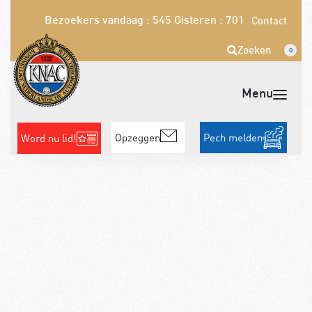
Bezoekers vandaag : 545
Gisteren : 701
Contact
Zoeken
0
Opzeggen
Pech melden
Word nu lid!