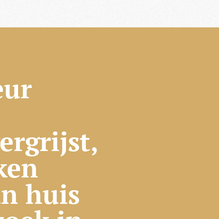
eur
rgrijst,
ken
an huis