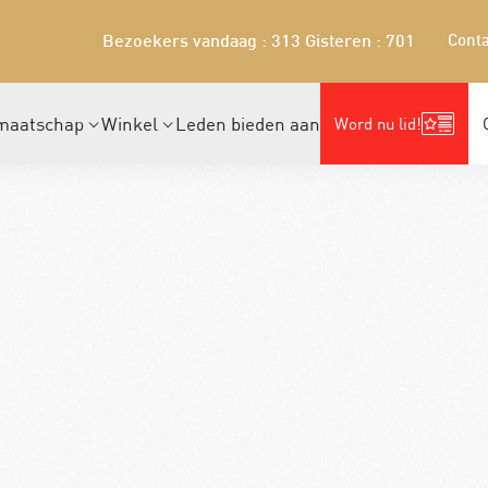
Conta
Bezoekers vandaag : 313
Gisteren : 701
maatschap
Winkel
Leden bieden aan
Word nu lid!