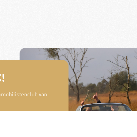
!
omobilistenclub van