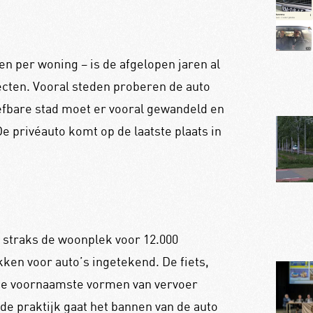
n per woning – is de afgelopen jaren al
cten. Vooral steden proberen de auto
eefbare stad moet er vooral gewandeld en
e privéauto komt op de laatste plaats in
 straks de woonplek voor 12.000
ken voor auto’s ingetekend. De fiets,
de voornaamste vormen van vervoer
de praktijk gaat het bannen van de auto