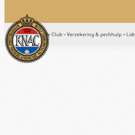
De Club
Verzekering & pechhulp
Lid