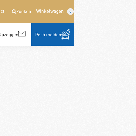
ct
Winkelwagen
Zoeken
0
Opzeggen
Pech melden