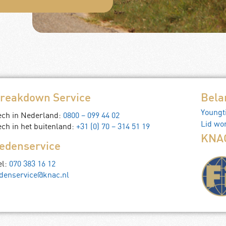
reakdown Service
Bela
Youngt
ech in Nederland:
0800 – 099 44 02
Lid wo
ch in het buitenland:
+31 (0) 70 – 314 51 19
KNAC
edenservice
el:
070 383 16 12
denservice@knac.nl