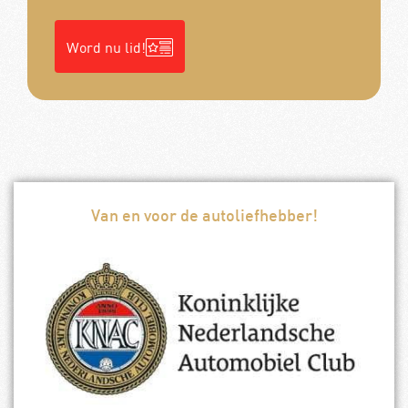
Word nu lid!
Van en voor de autoliefhebber!