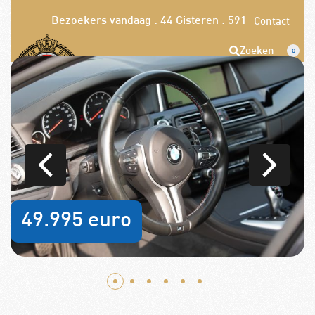
Bezoekers vandaag : 44
Gisteren : 591
Contact
Zoeken
0
Opzeggen
Pech melden
Word nu lid!
49.995 euro