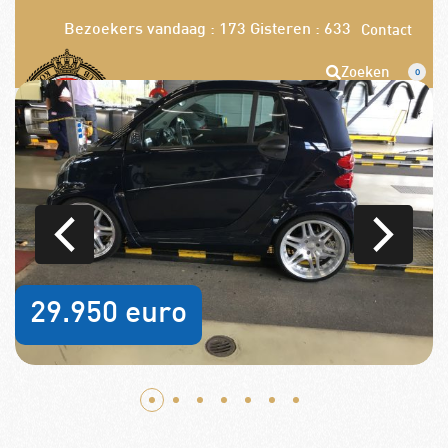
Bezoekers vandaag : 173
Gisteren : 633
Contact
Zoeken
0
Opzeggen
Pech melden
Word nu lid!
29.950 euro