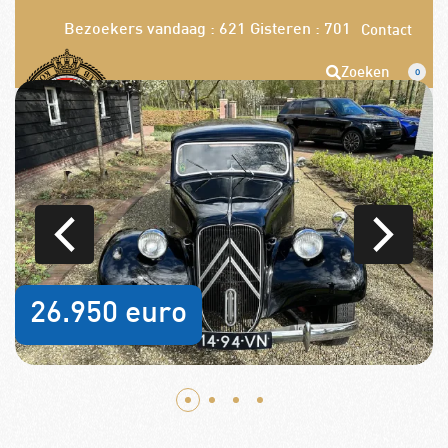
Bezoekers vandaag : 621
Gisteren : 701
Contact
Zoeken
0
Opzeggen
Pech melden
Word nu lid!
26.950 euro