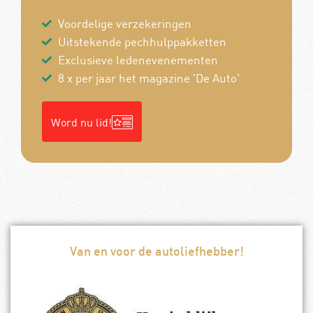
Voordelige verzekeringen
Uitstekende pechhulppakketten
Exclusieve ledenevenementen
8 x per jaar het magazine 'De Auto'
Word nu lid!
Van en voor de autoliefhebber!