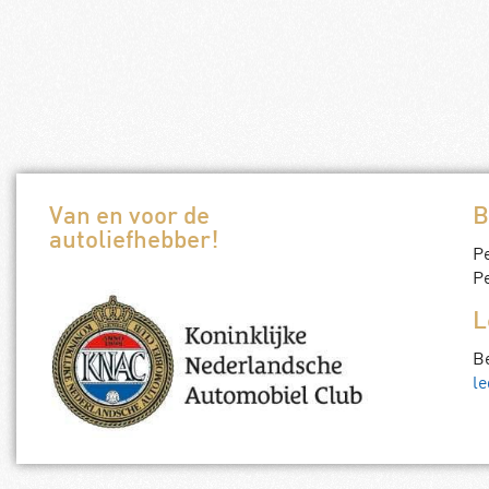
Van en voor de
B
autoliefhebber!
P
Pe
L
B
le