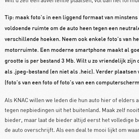
Wilt u zelf een advertentie plaatsen, vul dan het formul
Tip: maak foto’s in een liggend formaat van minstens
voldoende ruimte om de auto heen tegen een neutral
verschillende hoeken. Neem ook enkele foto’s van het
motorruimte. Een moderne smartphone maakt al goe
grootte is per bestand 3 Mb. Wilt u zo vriendelijk zijn
als .jpeg-bestand (en niet als .heic). Verder plaats
(foto’s van een foto of foto’s van een computerscherm
Als KNAC willen we leden die hun auto hier of elder
tegen nepbiedingen uit het buitenland. Maak zelf nooi
bieder, maar laat de bieder altijd eerst het volledige 
de auto overschrijft. Als een deal te mooi lijkt om waar 