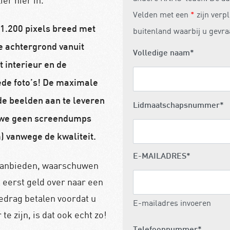
ier hier in.
Velden met een
*
zijn verpl
 1.200 pixels breed met
buitenland waarbij u gevra
e achtergrond vanuit
Volledige naam
*
 interieur en de
de foto’s! De maximale
 de beelden aan te leveren
Lidmaatschapsnummer
*
en we geen screendumps
) vanwege de kwaliteit.
E-MAILADRES
*
s aanbieden, waarschuwen
t eerst geld over naar een
bedrag betalen voordat u
E-mailadres invoeren
te zijn, is dat ook echt zo!