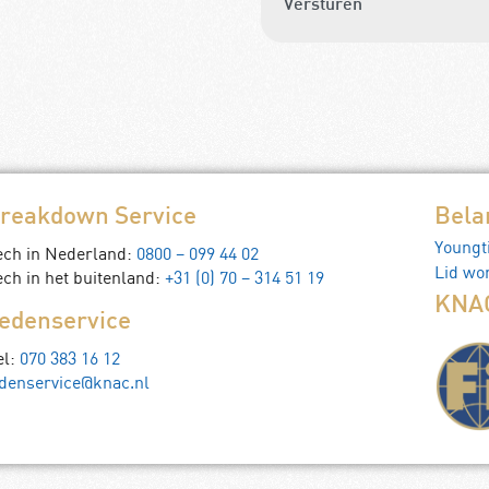
Versturen
reakdown Service
Bela
Youngt
ech in Nederland:
0800 – 099 44 02
Lid wo
ch in het buitenland:
+31 (0) 70 – 314 51 19
KNAC
edenservice
el:
070 383 16 12
denservice@knac.nl