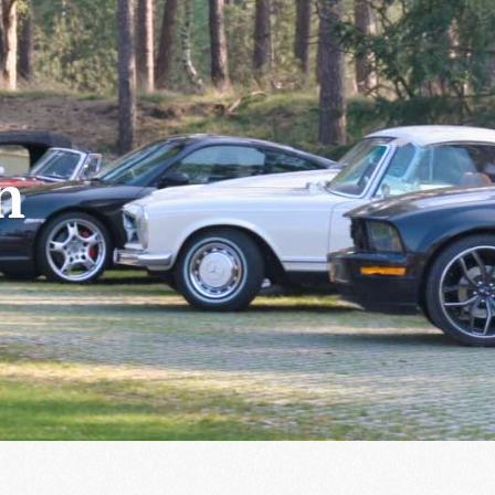
Conta
Bezoekers vandaag : 167
Gisteren : 633
maatschap
Winkel
Leden bieden aan
Word nu lid!
n