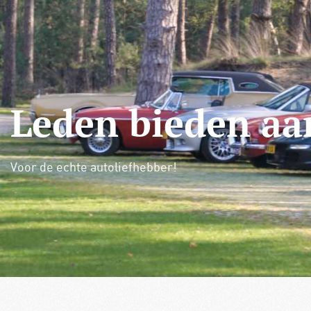
De Club
Verzekering & pechhulp
Lid
Leden bieden aa
Voor de echte autoliefhebber!