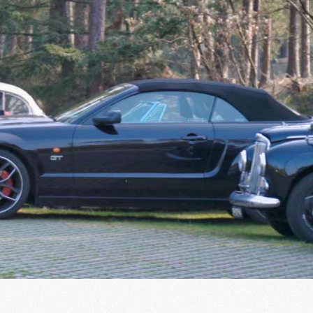
ct
Winkelwagen
Zoeken
0
Opzeggen
Pech melden