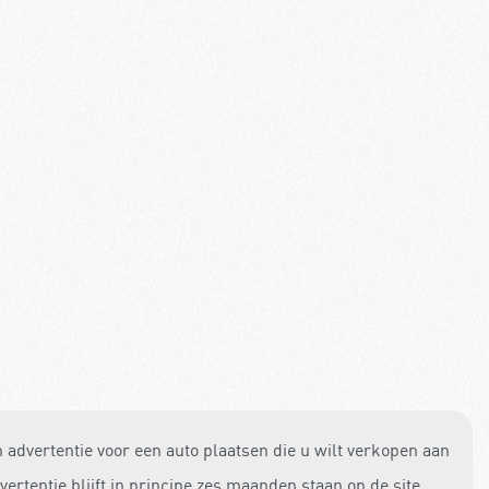
n advertentie voor een auto plaatsen die u wilt verkopen aan
rtentie blijft in principe zes maanden staan op de site.