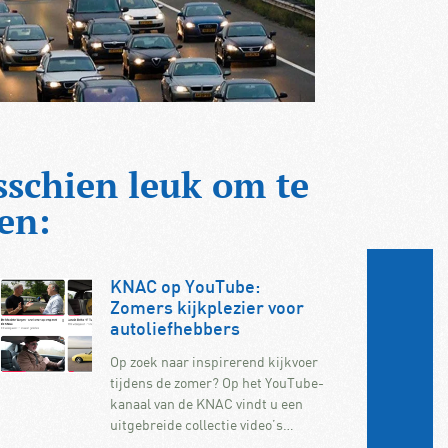
sschien leuk om te
en:
KNAC op YouTube:
Zomers kijkplezier voor
autoliefhebbers
Op zoek naar inspirerend kijkvoer
tijdens de zomer? Op het YouTube-
kanaal van de KNAC vindt u een
uitgebreide collectie video’s…