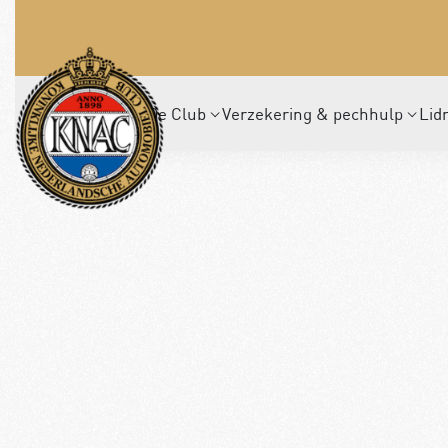
De Club
Verzekering & pechhulp
Lid