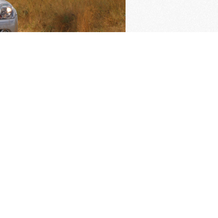
ngrijkste pagina's
imer verzekering
Oldtimer verzekering
rden van de KNAC
Pech melden