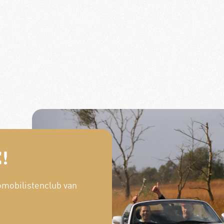
!
omobilistenclub van