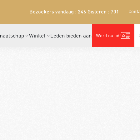
Conta
Bezoekers vandaag : 246
Gisteren : 701
maatschap
Winkel
Leden bieden aan
Word nu lid!