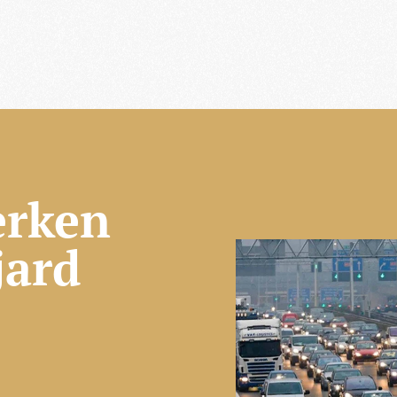
erken
jard