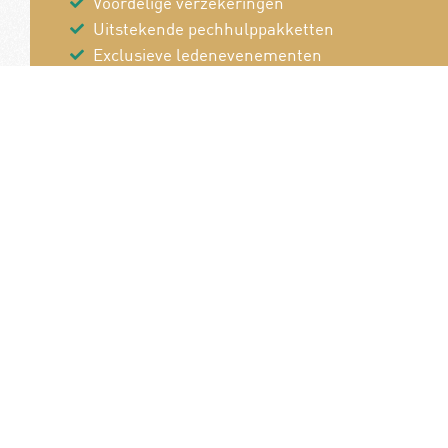
Voordelige verzekeringen
Uitstekende pechhulppakketten
Exclusieve ledenevenementen
8 x per jaar het magazine 'De Auto'
Word nu lid!
Van en voor de
B
autoliefhebber!
P
Pe