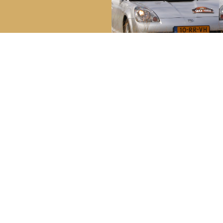
reakdown Service
Bela
Youngt
ech in Nederland:
0800 – 099 44 02
Lid wo
ch in het buitenland:
+31 (0) 70 – 314 51 19