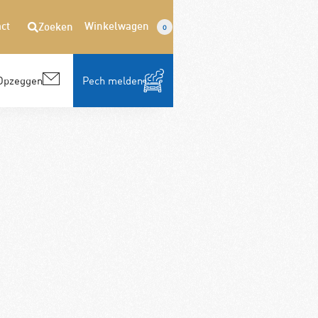
ct
Winkelwagen
Zoeken
0
Opzeggen
Pech melden