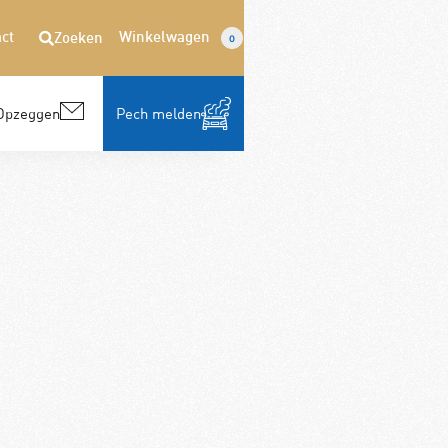
ct
Winkelwagen
Zoeken
0
Opzeggen
Pech melden