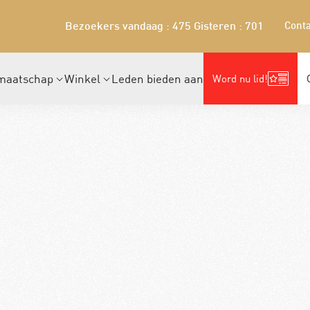
Conta
Bezoekers vandaag : 475
Gisteren : 701
maatschap
Winkel
Leden bieden aan
Word nu lid!