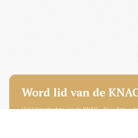
Word lid van de KNAC
Het lidmaatschap van de KNAC – de oudste aut
Nederland – geeft u tal van voordelen.
Voordelige verzekeringen