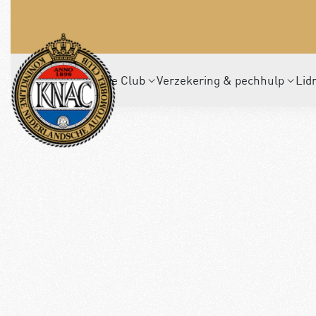
De Club
Verzekering & pechhulp
Lid