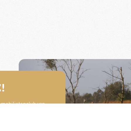
!
omobilistenclub van