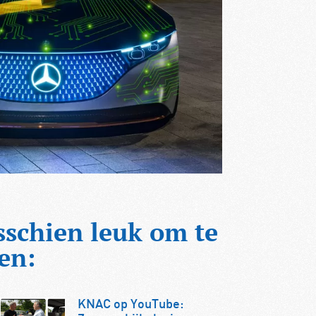
sschien leuk om te
en:
KNAC op YouTube: