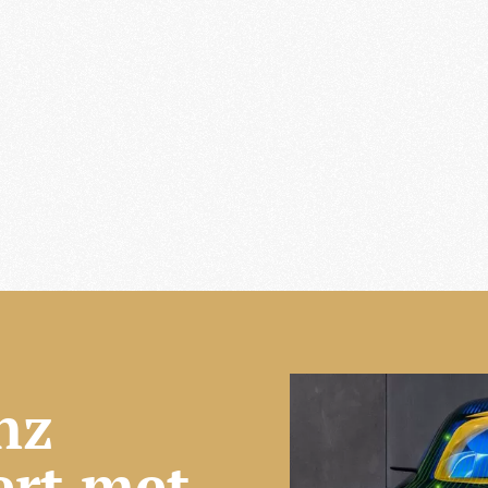
nz
ert met