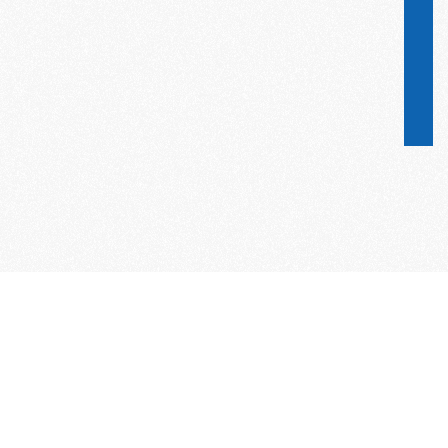
Word lid van de KNAC!
Het lidmaatschap van de KNAC – de