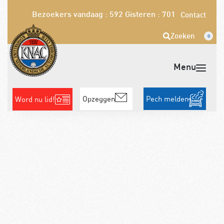
Bezoekers vandaag : 592
Gisteren : 701
Contact
Zoeken
0
Opzeggen
Pech melden
Word nu lid!