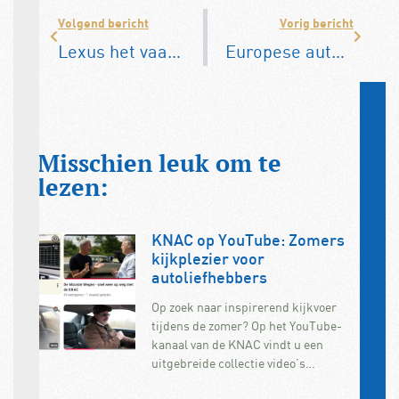
Volgend bericht
Vorig bericht
Lexus het vaakst door de apk – Tesla bungelt onderaan
Europese autoverkopen: BYD plust, Tesla in de min
Misschien leuk om te
lezen:
KNAC op YouTube: Zomers
kijkplezier voor
autoliefhebbers
Op zoek naar inspirerend kijkvoer
tijdens de zomer? Op het YouTube-
kanaal van de KNAC vindt u een
uitgebreide collectie video’s…