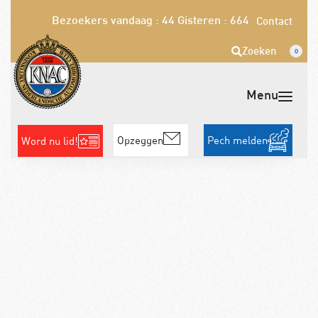
Bezoekers vandaag : 44
Gisteren : 664
Contact
Zoeken
0
Opzeggen
Pech melden
Word nu lid!