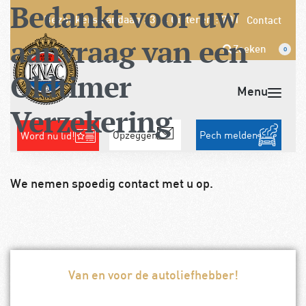
Bedankt voor uw
Bezoekers vandaag : 314
Gisteren : 701
Contact
aanvraag van een
Zoeken
0
Oldtimer
Verzekering
Opzeggen
Pech melden
Word nu lid!
We nemen spoedig contact met u op.
Van en voor de autoliefhebber!